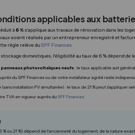
conditions applicables aux batter
réduit à
6 %
s'applique aux travaux de rénovation dans les loge
avaux soient réalisés par un entrepreneur enregistré et factu
ette règle relève du
SPF Finances
.
tockage domestiques, l'éligibilité au taux de 6 % dépend de leu
s panneaux photovoltaïques neufs
: le taux applicable suit génér
uprès du SPF Finances ou de votre installateur agréé reste indispensa
e
(sans installation PV simultanée) : le taux de 21 % peut s'appliquer se
laire TVA en vigueur auprès du
SPF Finances
.
t
6 % ou 21 %) dépend de l'ancienneté du logement, de la nature exact