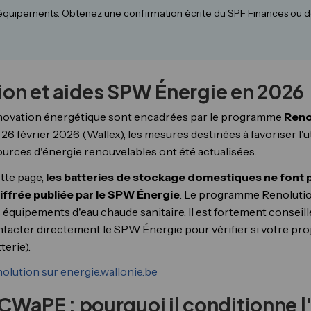
équipements. Obtenez une confirmation écrite du SPF Finances ou de 
ion et aides SPW Énergie en 2026
 rénovation énergétique sont encadrées par le programme
Reno
 26 février 2026 (Wallex), les mesures destinées à favoriser l'u
sources d'énergie renouvelables ont été actualisées.
ette page,
les batteries de stockage domestiques ne font p
iffrée publiée par le SPW Énergie
. Le programme Renolutio
les équipements d'eau chaude sanitaire. Il est fortement conseil
ntacter directement le SPW Énergie pour vérifier si votre proje
erie).
olution sur energie.wallonie.be
CWaPE : pourquoi il conditionne l