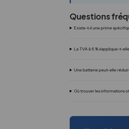
Questions fré
Existe-t-il une prime spécifi
La TVA à 6 % s'applique-t-el
Une batterie peut-elle rédui
Où trouver les informations of