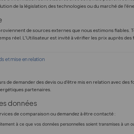
ution de la législation, des technologies ou du marché de l'éne
e
e proviennent de sources externes que nous estimons fiables.
emps réel. L'Utilisateur est invité à vérifier les prix auprès d
ds et mise en relation
urs de demander des devis ou d'être mis en relation avec des f
nergétiques partenaires.
des données
ervices de comparaison ou demandez à être contacté :
itement à ce que vos données personnelles soient transmises à un ou