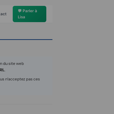
💬 Parler à
tact
Lisa
on du site web
RL
.
ous n'acceptez pas ces