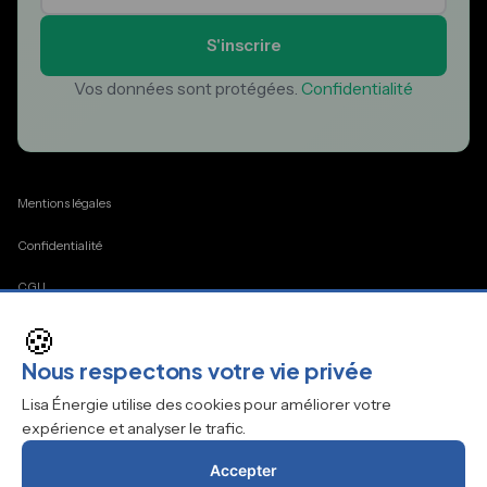
S'inscrire
Vos données sont protégées.
Confidentialité
Mentions légales
Confidentialité
CGU
🍪
Cookies
Nous respectons votre vie privée
Contact
Lisa Énergie utilise des cookies pour améliorer votre
expérience et analyser le trafic.
Accepter