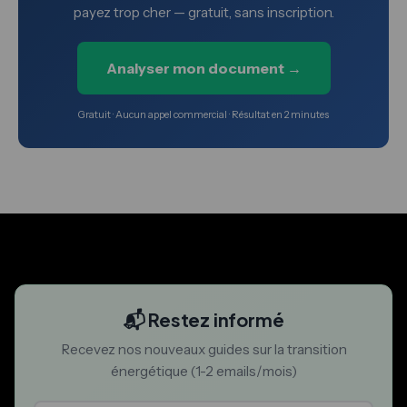
payez trop cher — gratuit, sans inscription.
Analyser mon document →
Gratuit · Aucun appel commercial · Résultat en 2 minutes
📬 Restez informé
Recevez nos nouveaux guides sur la transition
énergétique (1-2 emails/mois)