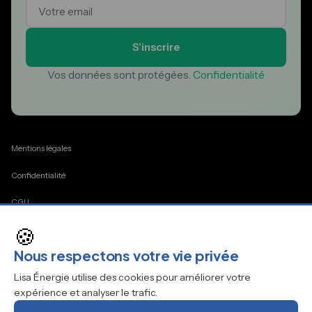
S'inscrire
Vos données sont protégées.
Confidentialité
Mentions légales
Confidentialité
CGU
🍪
Cookies
Nous respectons votre vie privée
Contact
Lisa Énergie utilise des cookies pour améliorer votre
expérience et analyser le trafic.