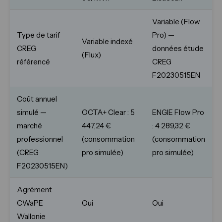
Variable (Flow
Type de tarif
Pro) —
Variable indexé
CREG
données étude
(Flux)
référencé
CREG
F20230515EN
Coût annuel
simulé —
OCTA+ Clear : 5
ENGIE Flow Pro
marché
447,24 €
: 4 289,32 €
professionnel
(consommation
(consommation
(CREG
pro simulée)
pro simulée)
F20230515EN)
Agrément
CWaPE
Oui
Oui
Wallonie