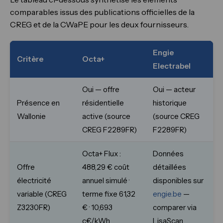
comparables issus des publications officielles de la
CREG et de la CWaPE pour les deux fournisseurs.
Engie
Critère
Octa+
Electrabel
Oui — offre
Oui — acteur
Présence en
résidentielle
historique
Wallonie
active (source
(source CREG
CREG F2289FR)
F2289FR)
Octa+ Flux :
Données
Offre
488,29 € coût
détaillées
électricité
annuel simulé ·
disponibles sur
variable (CREG
terme fixe 61,32
engie.be
—
Z3230FR)
€ · 10,693
comparer via
c€/kWh
LisaScan