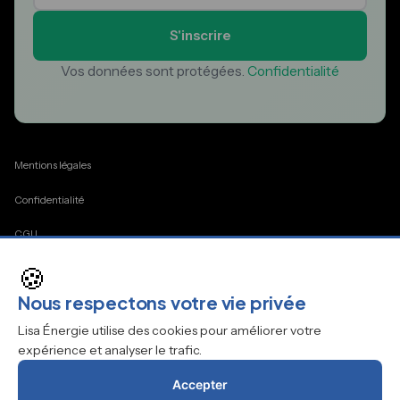
S'inscrire
Vos données sont protégées.
Confidentialité
Mentions légales
Confidentialité
CGU
🍪
Cookies
Nous respectons votre vie privée
Contact
Lisa Énergie utilise des cookies pour améliorer votre
expérience et analyser le trafic.
Accepter