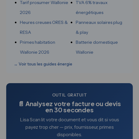
Tarif prosumer Wallonie
TVA 6% travaux
2026
énergétiques
Heures creuses ORES &
Panneaux solaires plug
RESA
& play
Primes habitation
Batterie domestique
Wallonie 2026
Wallonie
→ Voir tous les guides énergie
OUTIL GRATUIT
📄 Analysez votre facture ou devis
en 30 secondes
Lisa Scan lit votre document et vous dit si vous
payez trop cher — prix, fournisseur, primes
disponibles.