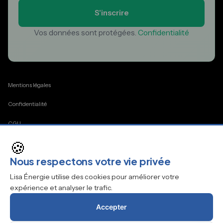
S'inscrire
Vos données sont protégées.
Confidentialité
Mentions légales
Confidentialité
CGU
🍪
Cookies
Nous respectons votre vie privée
Contact
Lisa Énergie utilise des cookies pour améliorer votre
expérience et analyser le trafic.
Accepter