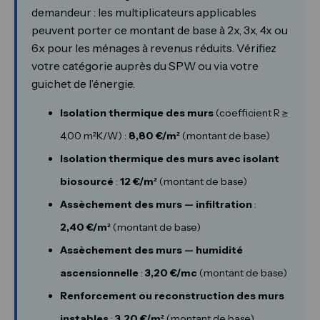
demandeur : les multiplicateurs applicables
peuvent porter ce montant de base à 2x, 3x, 4x ou
6x pour les ménages à revenus réduits. Vérifiez
votre catégorie auprès du SPW ou via votre
guichet de l’énergie.
Isolation thermique des murs
(coefficient R ≥
4,00 m²K/W) :
8,80 €/m²
(montant de base)
Isolation thermique des murs avec isolant
biosourcé
:
12 €/m²
(montant de base)
Assèchement des murs — infiltration
:
2,40 €/m²
(montant de base)
Assèchement des murs — humidité
ascensionnelle
:
3,20 €/mc
(montant de base)
Renforcement ou reconstruction des murs
instables
:
3,20 €/m²
(montant de base)