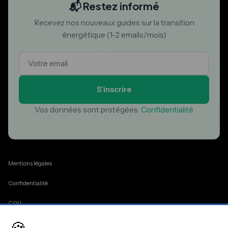
📬 Restez informé
Recevez nos nouveaux guides sur la transition
énergétique (1-2 emails/mois)
S'inscrire
Vos données sont protégées.
Confidentialité
Mentions légales
Confidentialité
CGU
Cookies