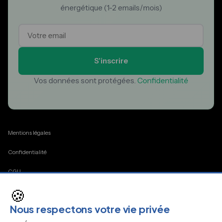
énergétique (1-2 emails/mois)
S'inscrire
Vos données sont protégées.
Confidentialité
Mentions légales
Confidentialité
CGU
🍪
Cookies
Nous respectons votre vie privée
Contact