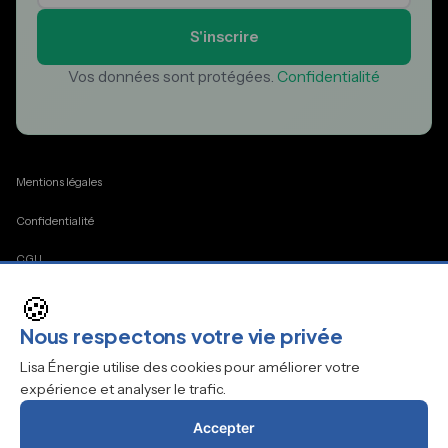
S'inscrire
Vos données sont protégées.
Confidentialité
Mentions légales
Confidentialité
CGU
🍪
Cookies
Nous respectons votre vie privée
Contact
Lisa Énergie utilise des cookies pour améliorer votre
expérience et analyser le trafic.
Accepter