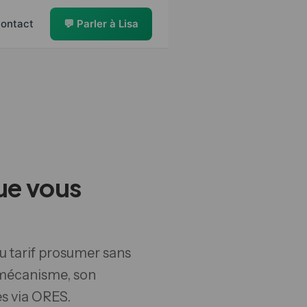
ontact
💬 Parler à Lisa
que vous
u tarif prosumer sans
 mécanisme, son
es via ORES.