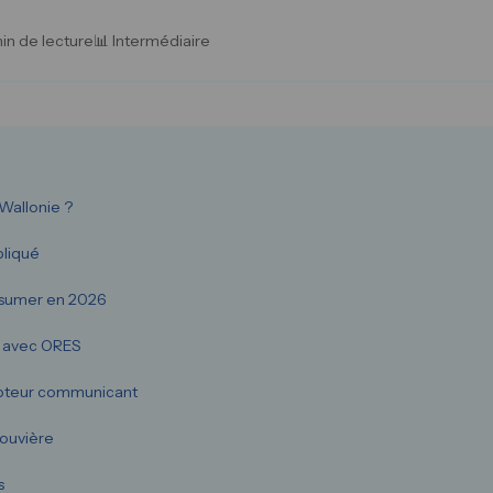
in de lecture
📊 Intermédiaire
Wallonie ?
pliqué
rosumer en 2026
e avec ORES
ompteur communicant
Louvière
s