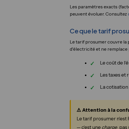
Les paramètres exacts (fact
peuvent évoluer. Consultez
Ce que le tarif prosu
Le tarif prosumer couvre la 
d'électricité et ne remplace 
Le coût de l'
Les taxes et 
La cotisation
⚠️ Attention à la con
Le tarif prosumer n'est 
— c'est une
charge
, pas