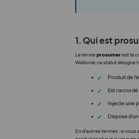
1. Qui est pros
Le terme
prosumer
est la 
Wallonie, ce statut désigne t
Produit de l'
Est raccordé 
Injecte une p
Dispose d'un
En d'autres termes : si vous
produisez plus que vous ne 