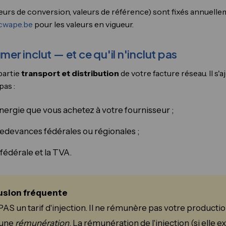
eurs de conversion, valeurs de référence) sont fixés annuell
cwape.be
pour les valeurs en vigueur.
mer inclut — et ce qu'il n'inclut pas
partie
transport et distribution
de votre facture réseau. Il s'a
pas :
énergie que vous achetez à votre fournisseur ;
redevances fédérales ou régionales ;
 fédérale et la TVA.
fusion fréquente
PAS un tarif d'injection. Il ne rémunère pas votre productio
 une
rémunération
. La rémunération de l'injection (si elle 