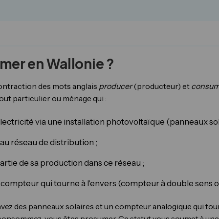
umer en Wallonie ?
contraction des mots anglais
producer
(producteur) et
consum
out particulier ou ménage qui :
électricité via une installation photovoltaïque (panneaux sol
au réseau de distribution ;
artie de sa production dans ce réseau ;
 compteur qui tourne à l'envers (compteur à double sens
 avez des panneaux solaires et un compteur analogique qui tou
consommez, vous êtes prosumer. Ce statut vous soumet à une