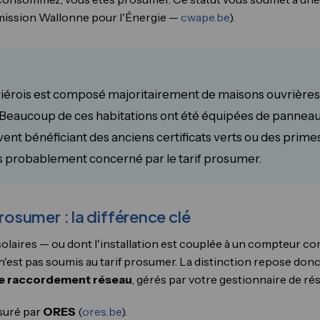
ssion Wallonne pour l'Énergie —
cwape.be
).
viérois est composé majoritairement de maisons ouvrière
 Beaucoup de ces habitations ont été équipées de panneaux
nt bénéficiant des anciens certificats verts ou des primes 
ès probablement concerné par le tarif prosumer.
sumer : la différence clé
laires — ou dont l'installation est couplée à un compteur 
n'est pas soumis au tarif prosumer. La distinction repose donc
re raccordement réseau
, gérés par votre gestionnaire de ré
ssuré par
ORES
(
ores.be
).