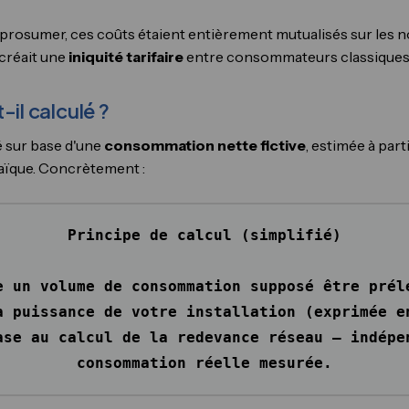
if prosumer, ces coûts étaient entièrement mutualisés sur le
 créait une
iniquité tarifaire
entre consommateurs classiques
-il calculé ?
é sur base d'une
consommation nette fictive
, estimée à part
aïque. Concrètement :
Principe de calcul (simplifié)
e un volume de consommation supposé être prél
a puissance de votre installation (exprimée e
ase au calcul de la redevance réseau — indépe
consommation réelle mesurée.