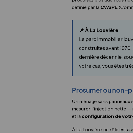
définie par la
CWaPE
(Commi
📌 À La Louvière
Le parc immobilier lou
construites avant 1970.
dernière décennie, souve
votre cas, vous êtes tr
Prosumer ou non-pro
Un ménage sans panneaux so
mesurer l'injection nette — 
et la
configuration de vot
À La Louvière, ce rôle est a