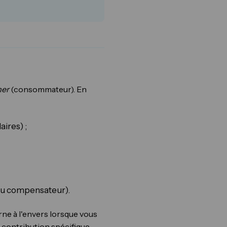
er
(consommateur). En
aires) ;
 ou compensateur).
rne à l'envers lorsque vous
 contribution spécifique