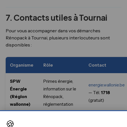
7. Contacts utiles à Tournai
Pour vous accompagner dans vos démarches
Rénopack à Tournai, plusieurs interlocuteurs sont
disponibles :
Organisme
Rôle
Contact
SPW
Primes énergie,
energie.wallonie.be
Énergie
information sur le
— Tél.
1718
(Région
Rénopack,
(gratuit)
wallonne)
réglementation
Organisme prêteur
🍪
SWCS
swcs.be