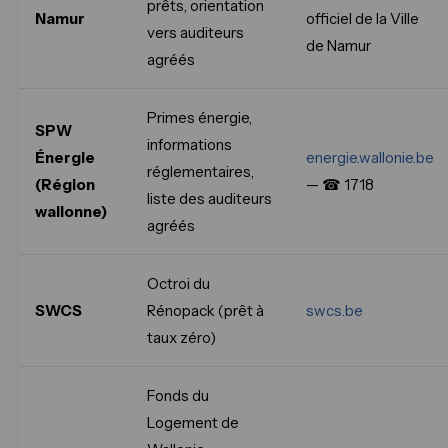
prêts, orientation
Namur
officiel de la Ville
vers auditeurs
de Namur
agréés
Primes énergie,
SPW
informations
Énergie
energie.wallonie.be
réglementaires,
(Région
— ☎ 1718
liste des auditeurs
wallonne)
agréés
Octroi du
SWCS
Rénopack (prêt à
swcs.be
taux zéro)
Fonds du
Logement de