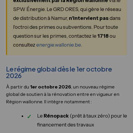
exclusivement par la Région wallonne
via le
SPW Énergie. Le GRD ORES, qui gère le réseau
de distribution à Namur,
n'intervient pas
dans
l'octroi des primes ou subventions. Pour toute
question sur les primes, contactez le
1718
ou
consultez
energie.wallonie.be
.
Le régime global dès le 1er octobre
2026
À partir du
1er octobre 2026
, un nouveau régime
global de soutien à la rénovation entre en vigueur en
Région wallonne. Il intègre notamment :
Le
Rénopack
(prêt à taux zéro) pour le
financement des travaux