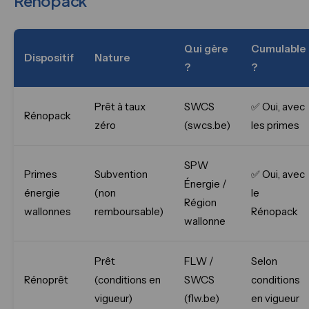
Rénopack
Qui gère
Cumulable
Dispositif
Nature
?
?
Prêt à taux
SWCS
✅ Oui, avec
Rénopack
zéro
(swcs.be)
les primes
SPW
Primes
Subvention
✅ Oui, avec
Énergie /
énergie
(non
le
Région
wallonnes
remboursable)
Rénopack
wallonne
Prêt
FLW /
Selon
Rénoprêt
(conditions en
SWCS
conditions
vigueur)
(flw.be)
en vigueur