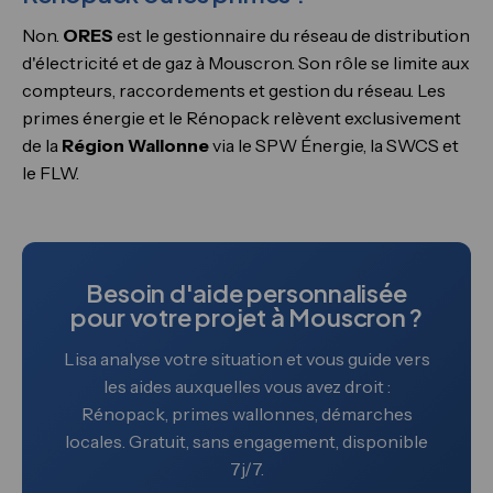
Non.
ORES
est le gestionnaire du réseau de distribution
d'électricité et de gaz à Mouscron. Son rôle se limite aux
compteurs, raccordements et gestion du réseau. Les
primes énergie et le Rénopack relèvent exclusivement
de la
Région Wallonne
via le SPW Énergie, la SWCS et
le FLW.
Besoin d'aide personnalisée
pour votre projet à Mouscron ?
Lisa analyse votre situation et vous guide vers
les aides auxquelles vous avez droit :
Rénopack, primes wallonnes, démarches
locales. Gratuit, sans engagement, disponible
7j/7.