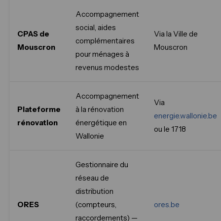
Accompagnement
social, aides
CPAS de
Via la Ville de
complémentaires
Mouscron
Mouscron
pour ménages à
revenus modestes
Accompagnement
Via
Plateforme
à la rénovation
energie.wallonie.be
rénovation
énergétique en
ou le 1718
Wallonie
Gestionnaire du
réseau de
distribution
ORES
(compteurs,
ores.be
raccordements) —