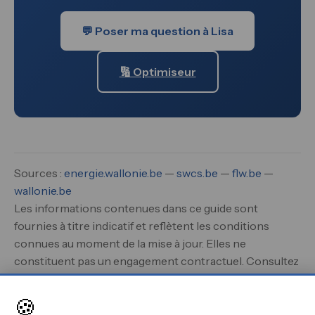
💬 Poser ma question à Lisa
🔢 Optimiseur
Sources :
energie.wallonie.be
—
swcs.be
—
flw.be
—
wallonie.be
Les informations contenues dans ce guide sont
fournies à titre indicatif et reflètent les conditions
connues au moment de la mise à jour. Elles ne
constituent pas un engagement contractuel. Consultez
les organismes compétents pour obtenir des
informations personnalisées et à jour.
🍪