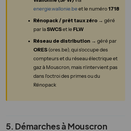
Wallonne (SPW)
via
energie.wallonie.be
et le numéro
1718
Rénopack / prêt taux zéro
→ géré
par la
SWCS
et le
FLW
Réseau de distribution
→ géré par
ORES
(ores.be), qui s'occupe des
compteurs et du réseau électrique et
gaz à Mouscron, mais n'intervient pas
dans l'octroi des primes ou du
Rénopack
5. Démarches à Mouscron