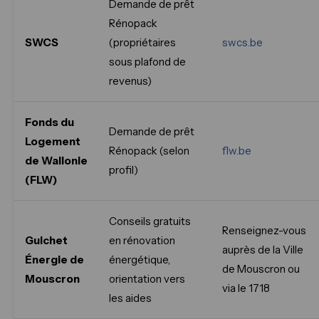
Demande de prêt
Rénopack
SWCS
(propriétaires
swcs.be
sous plafond de
revenus)
Fonds du
Demande de prêt
Logement
Rénopack (selon
flw.be
de Wallonie
profil)
(FLW)
Conseils gratuits
Renseignez-vous
Guichet
en rénovation
auprès de la Ville
Énergie de
énergétique,
de Mouscron ou
Mouscron
orientation vers
via le 1718
les aides