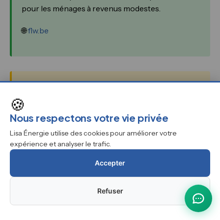
pour les ménages à revenus modestes.
🌐
flw.be
⚠️ ORES ne gère pas les primes énergie
🍪
ORES est le gestionnaire du réseau de
Nous respectons votre vie privée
distribution d'électricité et de gaz à Namur. Son
rôle est de gérer l'infrastructure du réseau.
Lisa Énergie utilise des cookies pour améliorer votre
expérience et analyser le trafic.
ORES n'intervient en aucun cas dans l'octroi
des primes énergie wallonnes. Pour toute
Accepter
question relative aux primes, adressez-vous
exclusivement au SPW Énergie via
Refuser
energie.wallonie.be ou le 1718.