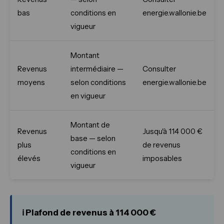
bas
conditions en
energie.wallonie.be
vigueur
Montant
Revenus
intermédiaire —
Consulter
moyens
selon conditions
energie.wallonie.be
en vigueur
Montant de
Revenus
Jusqu'à 114 000 €
base — selon
plus
de revenus
conditions en
élevés
imposables
vigueur
ℹ️ Plafond de revenus à 114 000 €