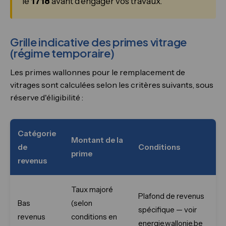
le
1718
avant d'engager vos travaux.
Grille indicative des primes vitrage
(régime temporaire)
Les primes wallonnes pour le remplacement de
vitrages sont calculées selon les critères suivants, sous
réserve d'éligibilité :
Catégorie
Montant de la
de
Conditions
prime
revenus
Taux majoré
Plafond de revenus
Bas
(selon
spécifique — voir
revenus
conditions en
energie.wallonie.be