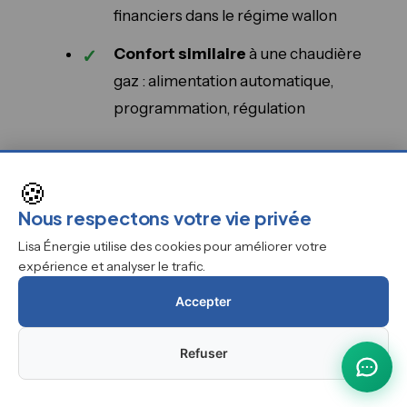
financiers dans le régime wallon
Confort similaire
à une chaudière
gaz : alimentation automatique,
programmation, régulation
Points de vigilance
🍪
Nécessite un
espace de stockage
Nous respectons votre vie privée
pour les pellets (silo ou espace dédié)
Lisa Énergie utilise des cookies pour améliorer votre
expérience et analyser le trafic.
Entretien plus fréquent
qu'une
chaudière gaz : nettoyage des cendres,
Accepter
ramonage obligatoire
Refuser
Le
prix des pellets peut varier
selon
les conditions de marché