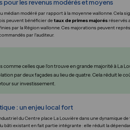
s pour les revenus modérés et moyens
nu médian modéré par rapport à la moyenne wallonne. Cela si
is peuvent bénéficier de
taux de primes majorés
réservés 
finies par la Région wallonne. Ces majorations peuvent représ
ecommandés par l'auditeur.
 comme celles que l'on trouve en grande majorité à La Lou
lation par deux façades au lieu de quatre. Cela réduit le coû
etour sur investissement.
ique : un enjeu local fort
ndustriel du Centre place La Louvière dans une dynamique de
 bâti existant en fait partie intégrante : elle réduit la dépen