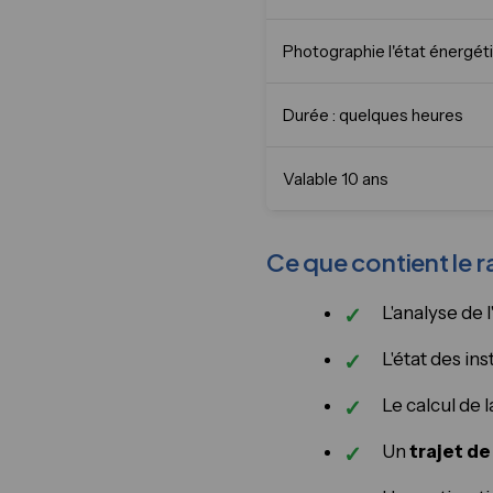
Photographie l'état énergét
Durée : quelques heures
Valable 10 ans
Ce que contient le 
L'analyse de 
L'état des in
Le calcul de
Un
trajet d