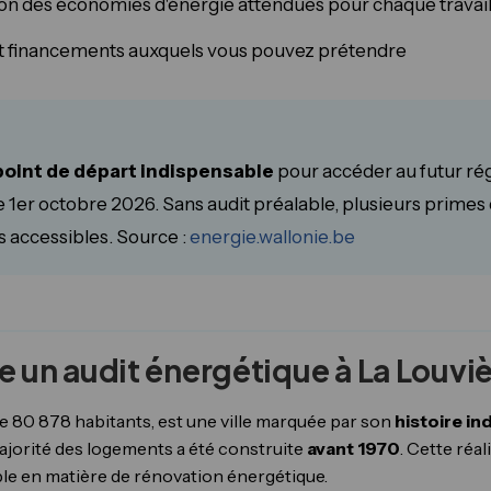
on des économies d'énergie attendues pour chaque travai
t financements auxquels vous pouvez prétendre
point de départ indispensable
pour accéder au futur ré
 1er octobre 2026. Sans audit préalable, plusieurs primes
 accessibles. Source :
energie.wallonie.be
re un audit énergétique à La Louviè
e 80 878 habitants, est une ville marquée par son
histoire in
ajorité des logements a été construite
avant 1970
. Cette réali
le en matière de rénovation énergétique.