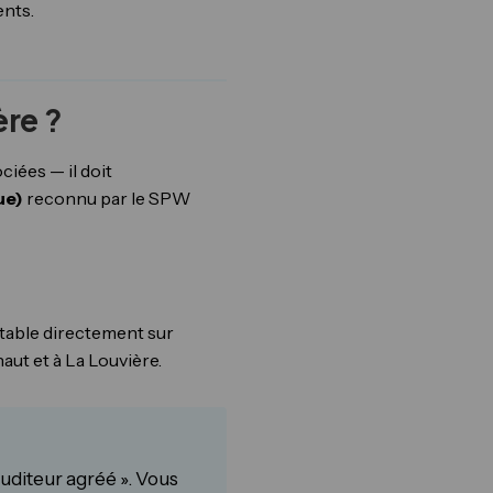
ents.
ère ?
ciées — il doit
ue)
reconnu par le SPW
ltable directement sur
naut et à La Louvière.
auditeur agréé ». Vous