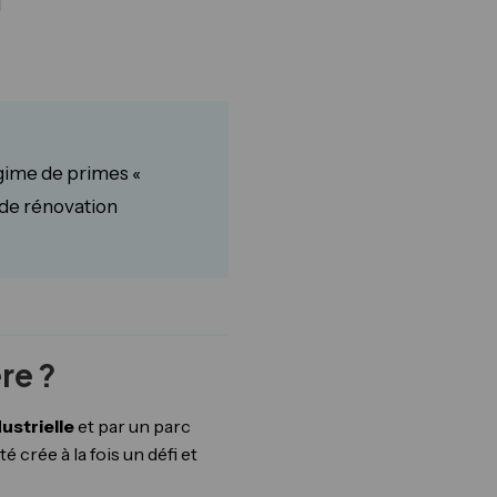
l
gime de primes «
 de rénovation
re ?
dustrielle
et par un parc
té crée à la fois un défi et