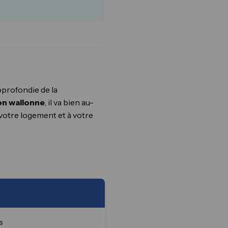
pprofondie de la
on wallonne
, il va bien au-
 votre logement et à votre
s