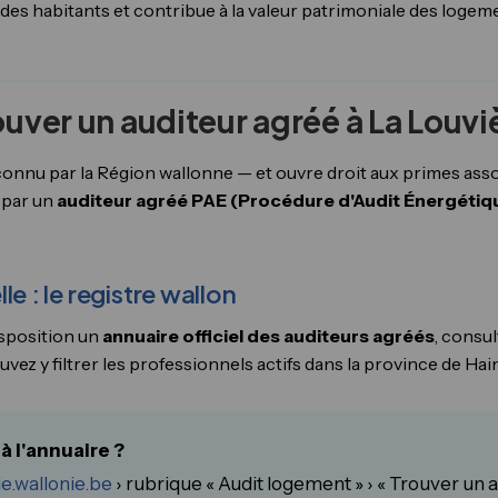
t des habitants et contribue à la valeur patrimoniale des logem
ver un auditeur agréé à La Louvi
connu par la Région wallonne — et ouvre droit aux primes asso
 par un
auditeur agréé PAE (Procédure d'Audit Énergétiq
e : le registre wallon
isposition un
annuaire officiel des auditeurs agréés
, consu
uvez y filtrer les professionnels actifs dans la province de Hai
 l'annuaire ?
e.wallonie.be
› rubrique « Audit logement » › « Trouver un 