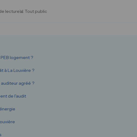
de lecture
📊 Tout public
t PEB logement ?
it à La Louvière ?
auditeur agréé ?
nt de l'audit
 énergie
Louvière
s