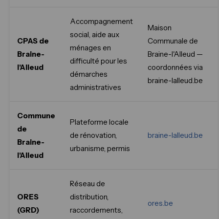
Accompagnement
Maison
social, aide aux
CPAS de
Communale de
ménages en
Braine-
Braine-l'Alleud —
difficulté pour les
l'Alleud
coordonnées via
démarches
braine-lalleud.be
administratives
Commune
Plateforme locale
de
de rénovation,
braine-lalleud.be
Braine-
urbanisme, permis
l'Alleud
Réseau de
ORES
distribution,
ores.be
(GRD)
raccordements,