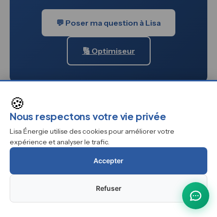
💬 Poser ma question à Lisa
🔢 Optimiseur
🍪
Nous respectons votre vie privée
💡 CONSEIL LISA ÉNERGIE — PARTENAIRE
Lisa Énergie utilise des cookies pour améliorer votre
🔋 Zendure SolarFlow
expérience et analyser le trafic.
800 — Livraison gratuite
Accepter
en Belgique
Maximisez votre
autoconsommation avec une
Refuser
batterie solaire plug & play. Le
SolarFlow 800 s'intègre