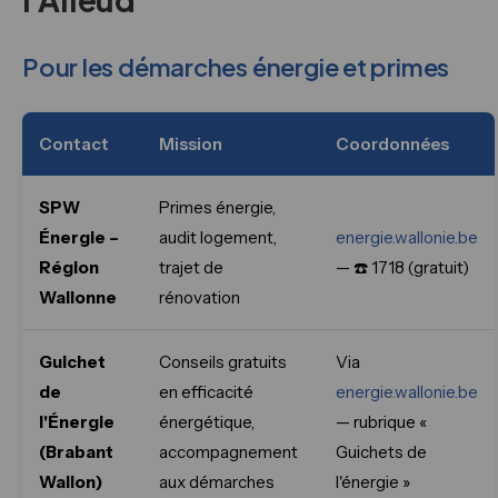
Pour les démarches énergie et primes
Contact
Mission
Coordonnées
SPW
Primes énergie,
Énergie –
audit logement,
energie.wallonie.be
Région
trajet de
— ☎️ 1718 (gratuit)
Wallonne
rénovation
Guichet
Conseils gratuits
Via
de
en efficacité
energie.wallonie.be
l'Énergie
énergétique,
— rubrique «
(Brabant
accompagnement
Guichets de
Wallon)
aux démarches
l'énergie »