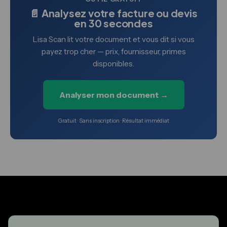
📄 Analysez votre facture ou devis
en 30 secondes
Lisa Scan lit votre document et vous dit si vous
payez trop cher — prix, fournisseur, primes
disponibles.
Analyser mon document →
Gratuit · Sans inscription · Résultat immédiat