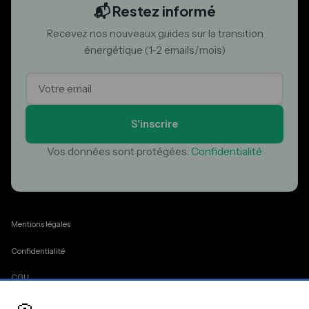
📬 Restez informé
Recevez nos nouveaux guides sur la transition
énergétique (1-2 emails/mois)
S'inscrire
Vos données sont protégées.
Confidentialité
Mentions légales
Confidentialité
CGU
Cookies