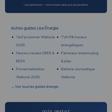
Lien partenaire — commission perçue si souscription
Autres guides Lisa Énergie
Tarif prosumer Wallonie
TVA 6% travaux
2026
énergétiques
Heures creuses ORES &
Panneaux solaires plug
RESA
& play
Primes habitation
Batterie domestique
Wallonie 2026
Wallonie
→ Voir tous les guides énergie
OUTIL GRATUIT