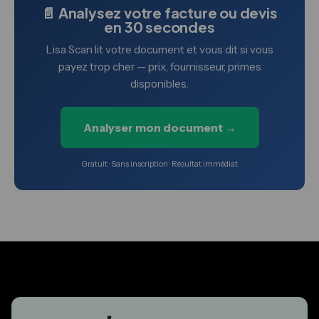
📄 Analysez votre facture ou devis
en 30 secondes
Lisa Scan lit votre document et vous dit si vous
payez trop cher — prix, fournisseur, primes
disponibles.
Analyser mon document →
Gratuit · Sans inscription · Résultat immédiat