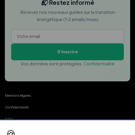
📬 Restez informé
Recevez nos nouveaux guides sur la transition
énergétique (1-2 emails/mois)
S'inscrire
Vos données sont protégées.
Confidentialité
Mentions légales
Confidentialité
CGU
🍪
Cookies