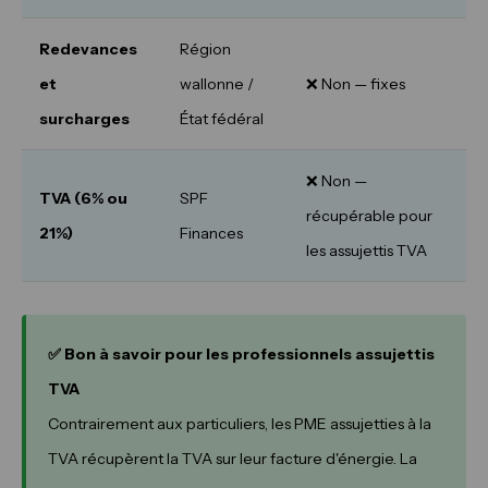
Redevances
Région
et
wallonne /
❌ Non — fixes
surcharges
État fédéral
❌ Non —
TVA (6% ou
SPF
récupérable pour
21%)
Finances
les assujettis TVA
✅ Bon à savoir pour les professionnels assujettis
TVA
Contrairement aux particuliers, les PME assujetties à la
TVA récupèrent la TVA sur leur facture d'énergie. La