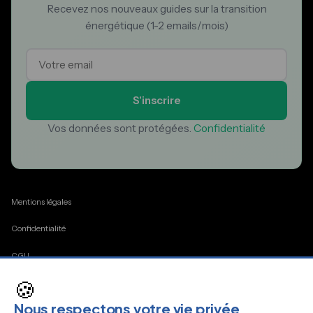
Recevez nos nouveaux guides sur la transition
énergétique (1-2 emails/mois)
S'inscrire
Vos données sont protégées.
Confidentialité
Mentions légales
Confidentialité
CGU
🍪
Cookies
Nous respectons votre vie privée
Contact