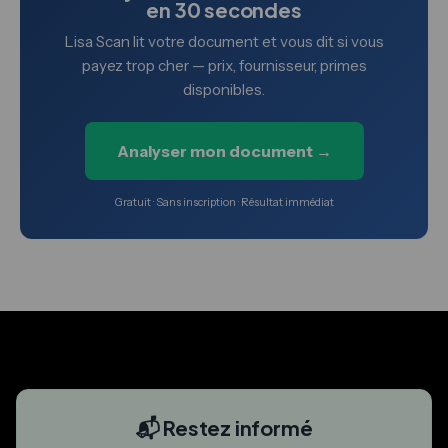
en 30 secondes
Lisa Scan lit votre document et vous dit si vous
payez trop cher — prix, fournisseur, primes
disponibles.
Analyser mon document →
Gratuit · Sans inscription · Résultat immédiat
📬 Restez informé