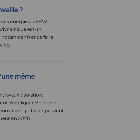
aille ?
primes énergie du SPW
rmodynamique est un
 notamment) et de faire
e.be
.
 d'une même
travaux (isolation,
nt s'appliquer. Pour une
 rénovation globale » peuvent
gueur en 2026.