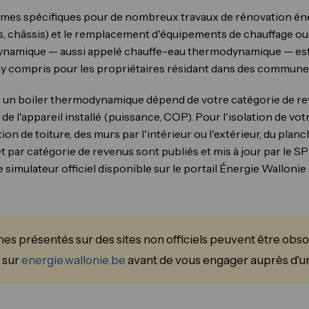
imes spécifiques pour de nombreux travaux de rénovation é
sols, châssis) et le remplacement d'équipements de chauffage 
odynamique — aussi appelé chauffe-eau thermodynamique — est
, y compris pour les propriétaires résidant dans des commun
r un boiler thermodynamique dépend de votre catégorie de re
de l'appareil installé (puissance, COP). Pour l'isolation de vo
ion de toiture, des murs par l'intérieur ou l'extérieur, du plan
 par catégorie de revenus sont publiés et mis à jour par le SP
imulateur officiel disponible sur le portail Énergie Walloni
es présentés sur des sites non officiels peuvent être obsol
 sur
energie.wallonie.be
avant de vous engager auprès d'un 