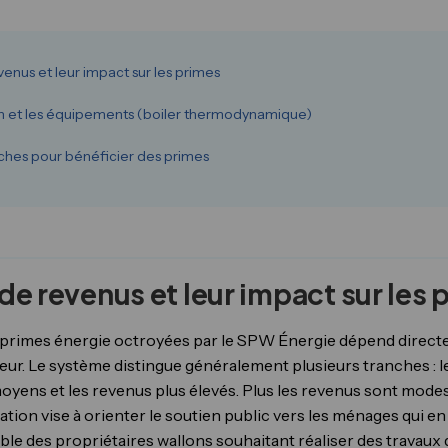
enus et leur impact sur les primes
ion et les équipements (boiler thermodynamique)
ches pour bénéficier des primes
de revenus et leur impact sur les 
 primes énergie octroyées par le SPW Énergie dépend directe
r. Le système distingue généralement plusieurs tranches : 
oyens et les revenus plus élevés. Plus les revenus sont modest
tion vise à orienter le soutien public vers les ménages qui en
ble des propriétaires wallons souhaitant réaliser des travaux