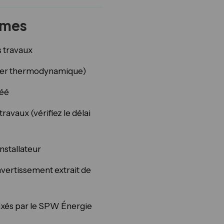
imes
s travaux
oiler thermodynamique)
réé
ravaux (vérifiez le délai
installateur
avertissement extrait de
ixés par le SPW Énergie