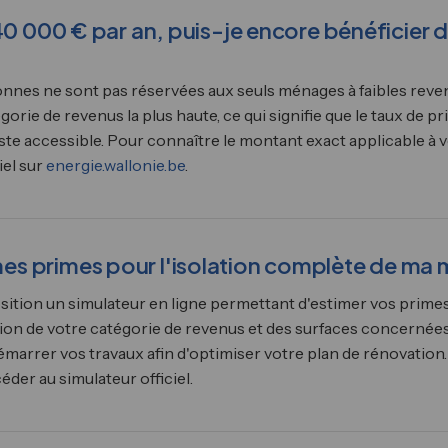
40 000 € par an, puis-je encore bénéficier 
lonnes ne sont pas réservées aux seuls ménages à faibles reve
gorie de revenus la plus haute, ce qui signifie que le taux de p
ste accessible. Pour connaître le montant exact applicable à v
iel sur
energie.wallonie.be
.
s primes pour l'isolation complète de ma 
ition un simulateur en ligne permettant d'estimer vos primes 
tion de votre catégorie de revenus et des surfaces concernées.
e démarrer vos travaux afin d'optimiser votre plan de rénovatio
der au simulateur officiel.