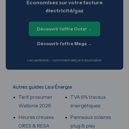
Économisez sur votre facture
électricité/gaz
Découvrir l’offre Octa+ →
Découvrir l’offre Mega →
Lien partenaire — commission perçue si souscription
Autres guides Lisa Énergie
Tarif prosumer
TVA 6% travaux
Wallonie 2026
énergétiques
Heures creuses
Panneaux solaires
ORES & RESA
plug & play