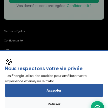
Vos données sont protégées.
Confidentialité
Mentions légales
Confidentialité
CGU
🍪
Cookies
Nous respectons votre vie privée
Contact
Lisa Énergie utilise des cookies pour améliorer votre
expérience et analyser le trafic.
Accepter
© 2026 Lisaenergie.be
Refuser