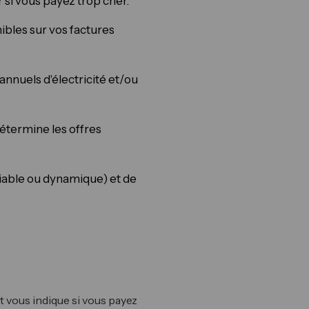
si vous payez trop cher.
bles sur vos factures
nnuels d'électricité et/ou
étermine les offres
riable ou dynamique) et de
 et vous indique si vous payez