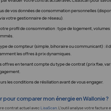
r évaluer votre contrat actuel avec LisaScan pour savoir 
s de vos données de consommation personnelles (disponi
via votre gestionnaire de réseau).
otre profil de consommation : type de logement, volumes a
ommés.
type de compteur (simple, bihoraire ou communicant) : il d
otamment les offres à prix dynamiques.
 offres en tenant compte du type de contrat (prix fixe, va
ngagement.
ours les conditions de résiliation avant de vous engager.
 pour comparer mon énergie en Wallonie ?
e contrat actuel avec
LisaScan
. L'outil analyse votre facture