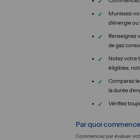
Commencez pa
Munissez-vou
d'énergie ou 
Renseignez v
de gaz cons
Notez votre 
éligibles, n
Comparez les
la durée d'e
Vérifiez touj
Par quoi commencer
Commencez par évaluer votr