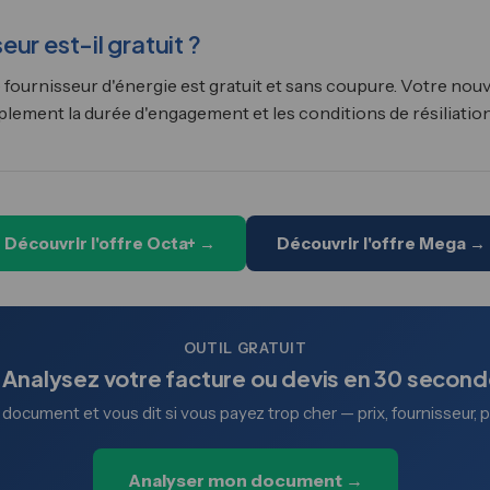
ur est-il gratuit ?
 fournisseur d'énergie est gratuit et sans coupure. Votre nou
lement la durée d'engagement et les conditions de résiliation
Découvrir l'offre Octa+ →
Découvrir l'offre Mega →
OUTIL GRATUIT
 Analysez votre facture ou devis en 30 secon
e document et vous dit si vous payez trop cher — prix, fournisseur, 
Analyser mon document →