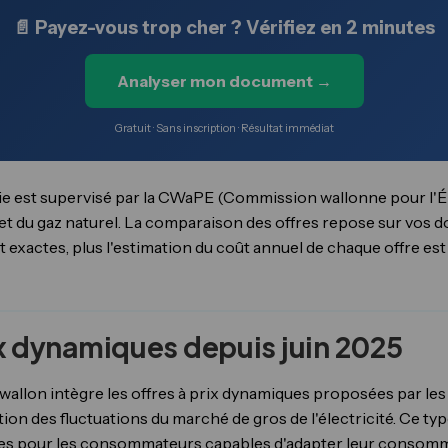
📄 Payez-vous trop cher ? Vérifiez en 2 minutes
Analyser mon document →
Gratuit · Sans inscription · Résultat immédiat
ie est supervisé par la CWaPE (Commission wallonne pour l'Én
é et du gaz naturel. La comparaison des offres repose sur v
t exactes, plus l'estimation du coût annuel de chaque offre est 
ix dynamiques depuis juin 2025
wallon intègre les offres à prix dynamiques proposées par les
ction des fluctuations du marché de gros de l'électricité. Ce t
s pour les consommateurs capables d'adapter leur consomma