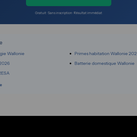
Gratuit · Sans inscription · Résultat immédiat
ie
rgie Wallonie
Primes habitation Wallonie 20
 2026
Batterie domestique Wallonie
 RESA
ie