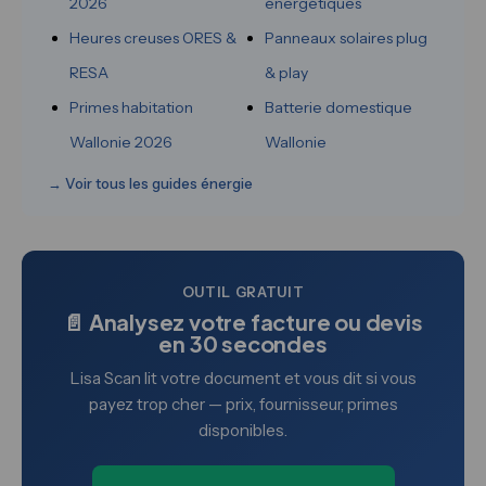
2026
énergétiques
Heures creuses ORES &
Panneaux solaires plug
RESA
& play
Primes habitation
Batterie domestique
Wallonie 2026
Wallonie
→ Voir tous les guides énergie
OUTIL GRATUIT
📄 Analysez votre facture ou devis
en 30 secondes
Lisa Scan lit votre document et vous dit si vous
payez trop cher — prix, fournisseur, primes
disponibles.