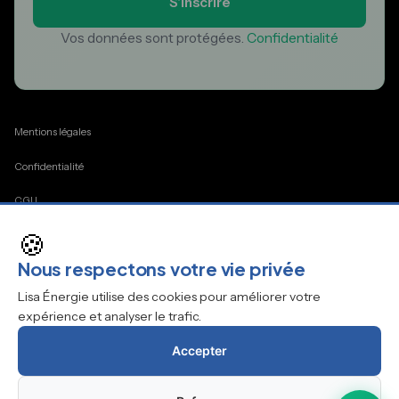
S'inscrire
Vos données sont protégées.
Confidentialité
Mentions légales
Confidentialité
CGU
🍪
Cookies
Nous respectons votre vie privée
Contact
Lisa Énergie utilise des cookies pour améliorer votre
expérience et analyser le trafic.
Accepter
© 2026 Lisaenergie.be