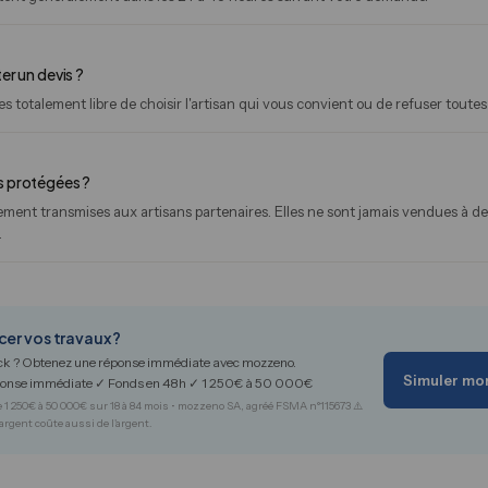
er un devis ?
 totalement libre de choisir l'artisan qui vous convient ou de refuser toutes 
s protégées ?
ent transmises aux artisans partenaires. Elles ne sont jamais vendues à des 
.
cer vos travaux ?
ack ? Obtenez une réponse immédiate avec mozzeno.
Simuler mon
ponse immédiate ✓ Fonds en 48h ✓ 1 250€ à 50 000€
 1 250€ à 50 000€ sur 18 à 84 mois • mozzeno SA, agréé FSMA n°115673 ⚠️
argent coûte aussi de l'argent.