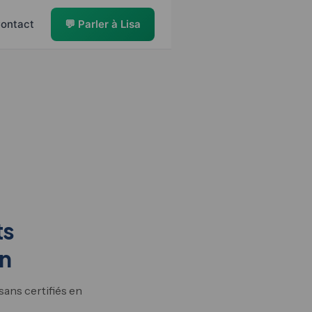
ontact
💬 Parler à Lisa
ts
on
sans certifiés en