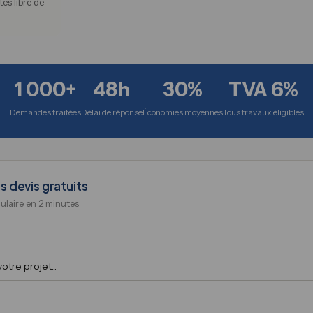
es libre de
1 000+
48h
30%
TVA 6%
Demandes traitées
Délai de réponse
Économies moyennes
Tous travaux éligibles
 devis gratuits
ulaire en 2 minutes