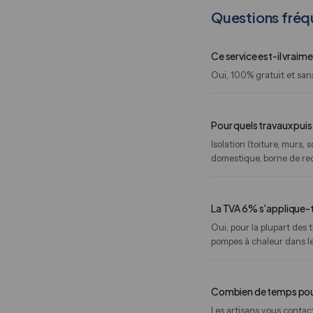
Questions fréq
Ce service est-il vraime
Oui, 100% gratuit et san
Pour quels travaux pui
Isolation (toiture, murs
domestique, borne de rec
La TVA 6% s'applique-t-
Oui, pour la plupart des
pompes à chaleur dans l
Combien de temps pour 
Les artisans vous conta