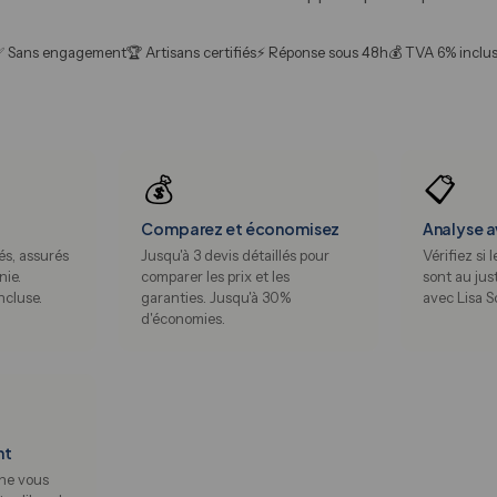
 Sans engagement
🏆 Artisans certifiés
⚡ Réponse sous 48h
💰 TVA 6% inclu
💰
📋
Comparez et économisez
Analyse a
és, assurés
Jusqu'à 3 devis détaillés pour
Vérifiez si 
nie.
comparer les prix et les
sont au jus
ncluse.
garanties. Jusqu'à 30%
avec Lisa S
d'économies.
nt
ne vous