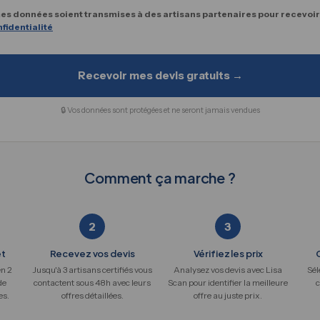
es données soient transmises à des artisans partenaires pour recevoir
fidentialité
Recevoir mes devis gratuits →
🔒 Vos données sont protégées et ne seront jamais vendues
Comment ça marche ?
2
3
et
Recevez vos devis
Vérifiez les prix
en 2
Jusqu'à 3 artisans certifiés vous
Analysez vos devis avec Lisa
Sél
de
contactent sous 48h avec leurs
Scan pour identifier la meilleure
c
es.
offres détaillées.
offre au juste prix.