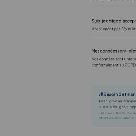
Suis-je obligé d'accept
Absolument pas. Vous êtes
Mes données sont-elle
Vos données sont uniquem
conformément au RGPD
💰 Besoin de finan
Pas éligible au Rénop
✓ 100% en ligne ✓ Ré
TAEG max. 11,49% • Prêt de
Attention, emprunter de l'