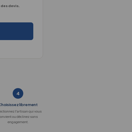
 des devis.
4
Choisissez librement
ectionnez l'artisan qui vous
onvient ou déclinez sans
engagement.