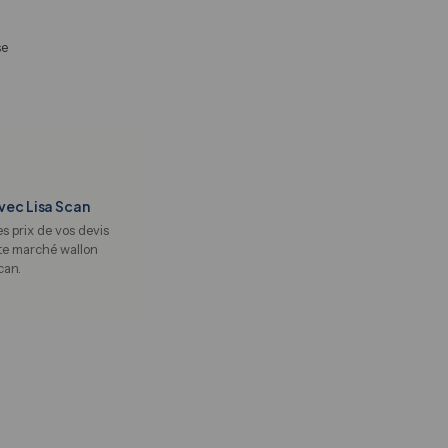
se
vec Lisa Scan
les prix de vos devis
te marché wallon
can.