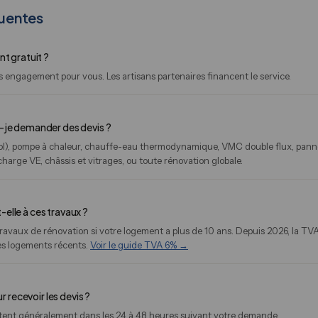
uentes
nt gratuit ?
s engagement pour vous. Les artisans partenaires financent le service.
s-je demander des devis ?
, sol), pompe à chaleur, chauffe-eau thermodynamique, VMC double flux, panne
harge VE, châssis et vitrages, ou toute rénovation globale.
elle à ces travaux ?
 travaux de rénovation si votre logement a plus de 10 ans. Depuis 2026, la T
es logements récents.
Voir le guide TVA 6% →
recevoir les devis ?
ctent généralement dans les 24 à 48 heures suivant votre demande.