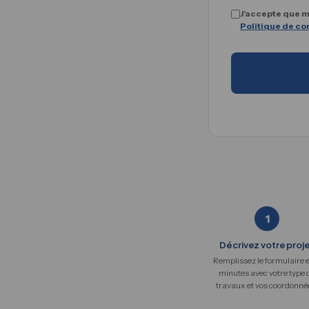
J'accepte que m
Politique de con
1
Décrivez votre proj
Remplissez le formulaire 
minutes avec votre type 
travaux et vos coordonné